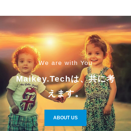
We are with You
Maikey.Techは、共に考
えます。
ABOUT US